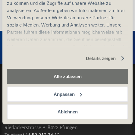
zu können und die Zugriffe auf unsere Website zu
analysieren. Außerdem geben wir Informationen zu Ihrer
Verwendung unserer Website an unsere Partner für
soziale Medien, Werbung und Analysen weiter. Unsere
Partner führen diese Informationen möglicherweise mit
Entdecken Sie weitere Produkte
weiteren Daten zusammen, die Sie ihnen bereitgestellt
haben oder die sie im Rahmen Ihrer Nutzung der Dienste
gesammelt haben.
Details zeigen
Datenschutz und Cookie-Richtlinien
Alle zulassen
Allgemeine Geschäftsbedingungen
Kontaktieren Sie uns
Anpassen
Ablehnen
Kontakt
NaturAktiv AG
Riedäckerstrasse 9, 8422 Pfungen