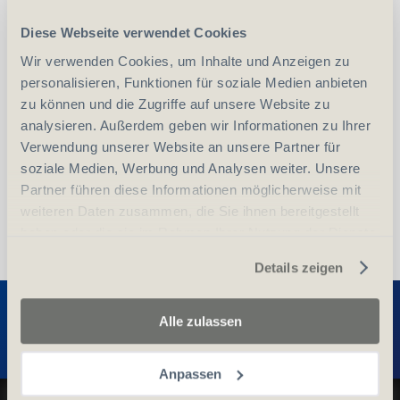
Diese Webseite verwendet Cookies
-
+
Wir verwenden Cookies, um Inhalte und Anzeigen zu
Anzahl
Stück
personalisieren, Funktionen für soziale Medien anbieten
zu können und die Zugriffe auf unsere Website zu
vergleichen
In den Warenkorb
analysieren. Außerdem geben wir Informationen zu Ihrer
Verwendung unserer Website an unsere Partner für
soziale Medien, Werbung und Analysen weiter. Unsere
Partner führen diese Informationen möglicherweise mit
weiteren Daten zusammen, die Sie ihnen bereitgestellt
haben oder die sie im Rahmen Ihrer Nutzung der Dienste
gesammelt haben.
Details zeigen
Entdecken Sie weitere Produkte
Alle zulassen
Anpassen
Datenschutz und Cookie-Richtlinien