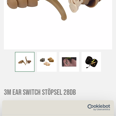
3M EAR Switch Stöpsel 28db
CHF
65.00
Art.
42157