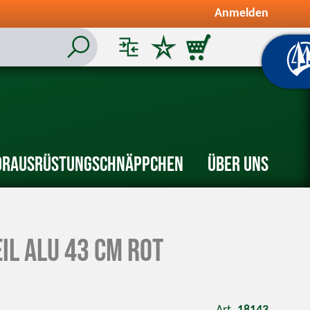
Anmelden
or
Ausrüstung
Schnäppchen
Über uns
il Alu 43 cm rot