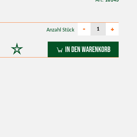
Art.
18143
-
+
Anzahl
Stück
In den Warenkorb