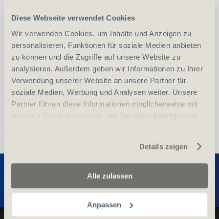
Diese Webseite verwendet Cookies
-
+
Wir verwenden Cookies, um Inhalte und Anzeigen zu
Anzahl
Stück
personalisieren, Funktionen für soziale Medien anbieten
zu können und die Zugriffe auf unsere Website zu
vergleichen
In den Warenkorb
analysieren. Außerdem geben wir Informationen zu Ihrer
Verwendung unserer Website an unsere Partner für
soziale Medien, Werbung und Analysen weiter. Unsere
Partner führen diese Informationen möglicherweise mit
weiteren Daten zusammen, die Sie ihnen bereitgestellt
haben oder die sie im Rahmen Ihrer Nutzung der Dienste
gesammelt haben.
Details zeigen
Entdecken Sie weitere Produkte
Alle zulassen
Anpassen
Datenschutz und Cookie-Richtlinien