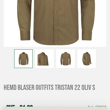
Hemd Blaser Outfits Tristan 22 Oliv S
CHF
61.20
CHF
102.00
Art. 59253