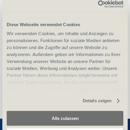
Grösse/Farbe
Diese Webseite verwendet Cookies
S
Wir verwenden Cookies, um Inhalte und Anzeigen zu
personalisieren, Funktionen für soziale Medien anbieten
zu können und die Zugriffe auf unsere Website zu
analysieren. Außerdem geben wir Informationen zu Ihrer
-
+
Anzahl
Stück
Verwendung unserer Website an unsere Partner für
soziale Medien, Werbung und Analysen weiter. Unsere
Partner führen diese Informationen möglicherweise mit
Vergleichen
In den Warenkorb
weiteren Daten zusammen, die Sie ihnen bereitgestellt
haben oder die sie im Rahmen Ihrer Nutzung der Dienste
gesammelt haben.
Details zeigen
Alle zulassen
Entdecken Sie weitere Produkte